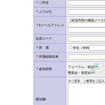
＊
ご芳名
＊
ふりがな
（送信内容の確認メール
＊
Eメールアドレス
会員コード
＊
所 属
学生（学科
＊
所属組織名称
フォーラム・総会
＊
参加回答
懇親会・祝賀会
※ご意見、ご要望をご記入
通信欄