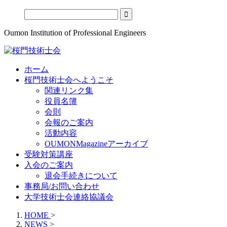
Oumon Institution of Professional Engineers
ホーム
桜門技術士会へようこそ
関連リンク集
役員名簿
会則
会報のご案内
活動内容
OUMONMagazineアーカイブ
受験対策講座
入会のご案内
退会手続きについて
事務局/お問い合わせ
大学技術士会連絡協議会
HOME
>
NEWS
>