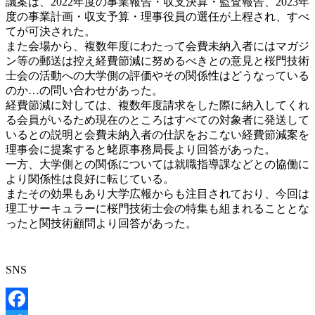
議案は、2022年度の事業報告・収支決算・監査報告、2023年
度の事業計画・収支予算・理事役員の選任が上程され、すべ
てが可決された。
また会場から、複数年度にわたって会費未納入者にはマガジ
ン等の郵送は控え経費節減に努めるべきとの意見と桜門技術
士会の活動への大学側の評価やその関係性はどうなっている
のか…の問い合わせがあった。
経費節減に対しては、複数年度請求をした際に納入してくれ
る会員がいるため現在のところはすべての対象者に発送して
いるとの説明と会費未納入者の仕訳をおこない経費節減案を
理事会に提案すると蛯原事務局長より回答があった。
一方、大学側との関係については就職指導課などとの協働に
より関係性は良好に転じている。
またその効果もあり大学広報からも注目されており、今回は
理工サーキュラーに桜門技術士会の特集も組まれることとな
ったと関技術顧問より回答があった。
SNS